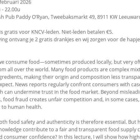
 februari 2026
 - 22.00u
rish Pub Paddy O’Ryan, Tweebaksmarkt 49, 8911 KW Leeuwa
s gratis voor KNCV-leden. Niet-leden betalen €5.
jving ontvang je 2 gratis drankjes en wij zorgen voor de hapje
we consume food—sometimes produced locally, but very of
om all over the world. Many food products are complex mix
ngredients, making their origin and composition less transp
xpect. News reports regularly confront consumers with cas
ch can undermine trust in the food market. Beyond mislead
 food fraud creates unfair competition and, in some cases,
s to human health.
oth food safety and authenticity is therefore essential. But
nowledge contribute to a fair and transparent food supply 
d consumer confidence? In this lecture, I will show how hig