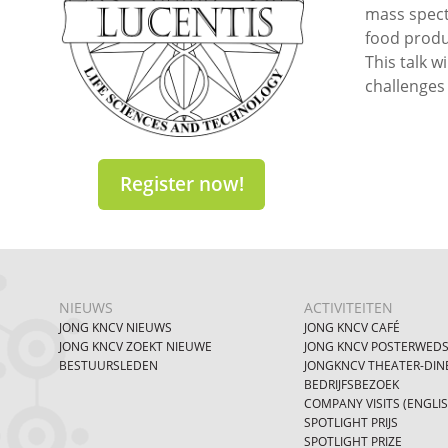
mass spect
food produc
This talk w
challenges
Register now!
NIEUWS
ACTIVITEITEN
JONG KNCV NIEUWS
JONG KNCV CAFÉ
JONG KNCV ZOEKT NIEUWE
JONG KNCV POSTERWEDS
BESTUURSLEDEN
JONGKNCV THEATER-DIN
BEDRIJFSBEZOEK
COMPANY VISITS (ENGLI
SPOTLIGHT PRIJS
SPOTLIGHT PRIZE