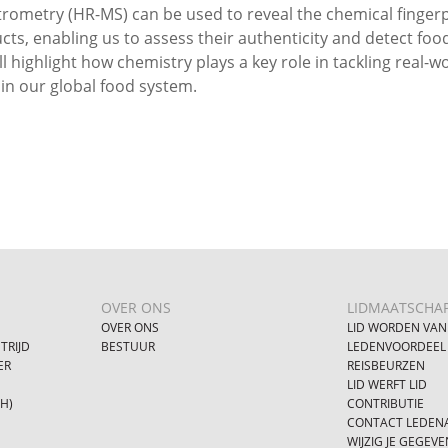
rometry (HR-MS) can be used to reveal the chemical fingerp
ts, enabling us to assess their authenticity and detect foo
ill highlight how chemistry plays a key role in tackling real-w
 in our global food system.
OVER ONS
LIDMAATSCHA
OVER ONS
LID WORDEN VAN
TRIJD
BESTUUR
LEDENVOORDEEL
ER
REISBEURZEN
LID WERFT LID
SH)
CONTRIBUTIE
CONTACT LEDENA
WIJZIG JE GEGEVE