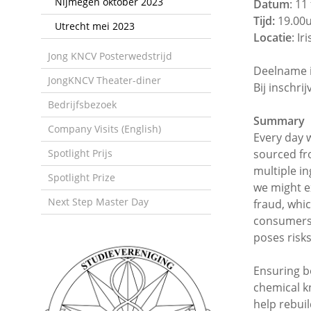
Nijmegen oktober 2023
Datum
: 11
Tijd:
19.00u
Utrecht mei 2023
Locatie
: I
Jong KNCV Posterwedstrijd
Deelname i
JongKNCV Theater-diner
Bij inschri
Bedrijfsbezoek
Summary
Company Visits (English)
Every day 
Spotlight Prijs
sourced fr
multiple i
Spotlight Prize
we might e
Next Step Master Day
fraud, whi
consumers,
poses risk
Ensuring b
chemical k
help rebuil