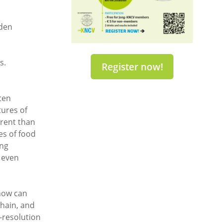
rden
s.
Register now!
ten
tures of
arent than
es of food
ing
 even
 how can
chain, and
h-resolution