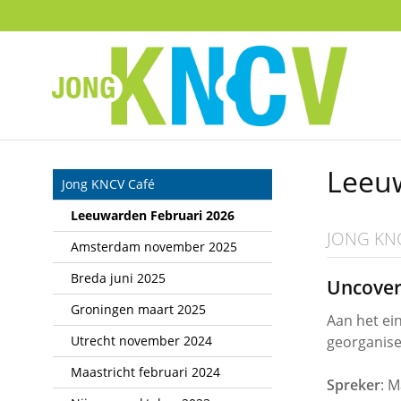
Sla
links
over
Spring
naar
de
inhoud
Spring
Leeu
naar
Jong KNCV Café
het
Leeuwarden Februari 2026
menu
JONG KN
Amsterdam november 2025
Breda juni 2025
Uncover
Groningen maart 2025
Aan het ei
Utrecht november 2024
georganise
Maastricht februari 2024
Spreker
: M