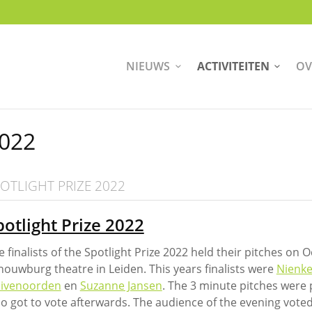
NIEUWS
ACTIVITEITEN
OV
022
OTLIGHT PRIZE 2022
potlight Prize 2022
e finalists of the Spotlight Prize 2022 held their pitches on 
houwburg theatre in Leiden. This years finalists were
Nienk
ivenoorden
en
Suzanne Jansen
. The 3 minute pitches were
o got to vote afterwards. The audience of the evening vote