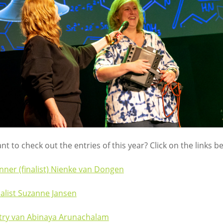
nt to check out the entries of this year? Click on the links b
nner (finalist) Nienke van Dongen
nalist Suzanne Jansen
try van Abinaya Arunachalam