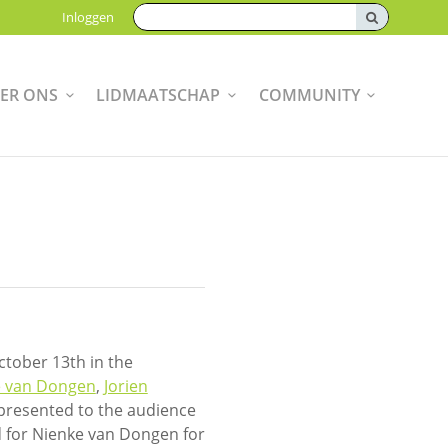
Zoeken:
Inloggen
ER ONS
LIDMAATSCHAP
COMMUNITY
October 13th in the
e van Dongen
,
Jorien
 presented to the audience
d for Nienke van Dongen for