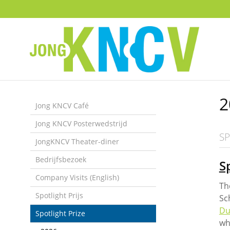
Sla
links
over
Spring
naar
de
inhoud
Spring
2
naar
Jong KNCV Café
het
Jong KNCV Posterwedstrijd
menu
SP
JongKNCV Theater-diner
Bedrijfsbezoek
S
Company Visits (English)
Th
Spotlight Prijs
Sc
Du
Spotlight Prize
wh