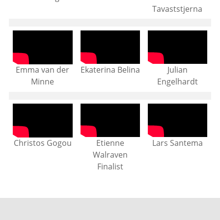
Tavaststjerna
Ekaterina Belina
Julian
Emma van der
Engelhardt
Minne
Etienne
Lars Santema
Christos Gogou
Walraven
Finalist