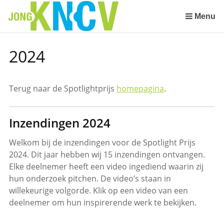
Sla
links
Menu
over
Spring
2024
naar
de
inhoud
Terug naar de Spotlightprijs
homepagina
.
Spring
naar
het
Inzendingen 2024
menu
Welkom bij de inzendingen voor de Spotlight Prijs
2024. Dit jaar hebben wij 15 inzendingen ontvangen.
Elke deelnemer heeft een video ingediend waarin zij
hun onderzoek pitchen. De video’s staan in
willekeurige volgorde. Klik op een video van een
deelnemer om hun inspirerende werk te bekijken.