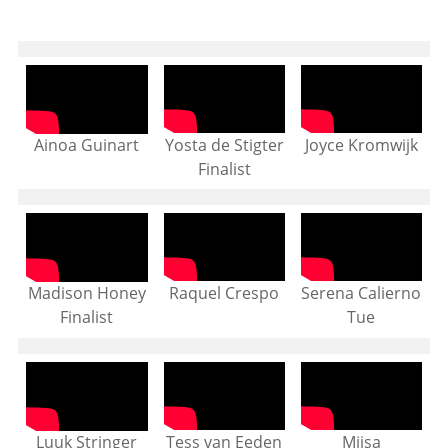
Yosta de Stigter
Joyce Kromwijk
Ainoa Guinart
Finalist
Raquel Crespo
Serena Calierno
Madison Honey
Tue
Finalist
Tess van Eeden
Miisa
Luuk Stringer