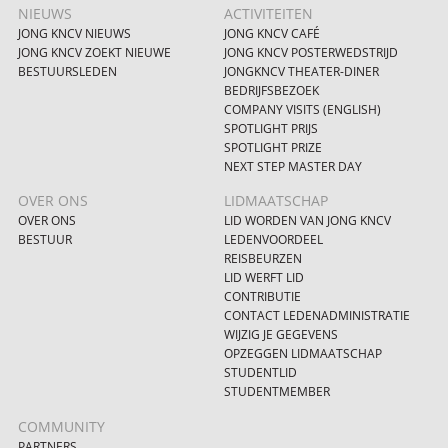
NIEUWS
ACTIVITEITEN
JONG KNCV NIEUWS
JONG KNCV CAFÉ
JONG KNCV ZOEKT NIEUWE
JONG KNCV POSTERWEDSTRIJD
BESTUURSLEDEN
JONGKNCV THEATER-DINER
BEDRIJFSBEZOEK
COMPANY VISITS (ENGLISH)
SPOTLIGHT PRIJS
SPOTLIGHT PRIZE
NEXT STEP MASTER DAY
OVER ONS
LIDMAATSCHAP
OVER ONS
LID WORDEN VAN JONG KNCV
BESTUUR
LEDENVOORDEEL
REISBEURZEN
LID WERFT LID
CONTRIBUTIE
CONTACT LEDENADMINISTRATIE
WIJZIG JE GEGEVENS
OPZEGGEN LIDMAATSCHAP
STUDENTLID
STUDENTMEMBER
COMMUNITY
PARTNERS