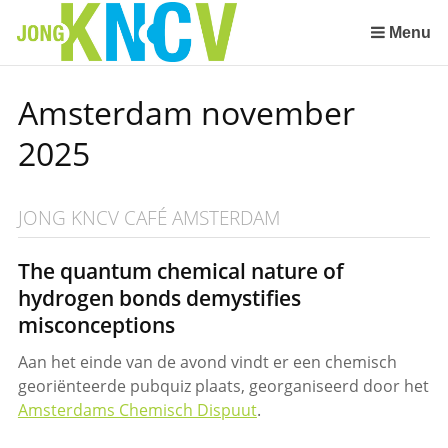
Sla
links
Menu
over
Spring
Amsterdam november
naar
de
2025
inhoud
Spring
naar
JONG KNCV CAFÉ AMSTERDAM
het
menu
The quantum chemical nature of
hydrogen bonds demystifies
misconceptions
Aan het einde van de avond vindt er een chemisch
georiënteerde pubquiz plaats, georganiseerd door het
Amsterdams Chemisch Dispuut
.