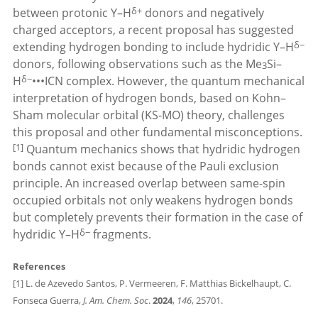
δ+
between protonic Y–H
donors and negatively
charged acceptors, a recent proposal has suggested
δ−
extending hydrogen bonding to include hydridic Y–H
donors, following observations such as the Me
Si–
3
δ−
H
•••ICN complex. However, the quantum mechanical
interpretation of hydrogen bonds, based on Kohn–
Sham molecular orbital (KS-MO) theory, challenges
this proposal and other fundamental misconceptions.
[1]
Quantum mechanics shows that hydridic hydrogen
bonds cannot exist because of the Pauli exclusion
principle. An increased overlap between same-spin
occupied orbitals not only weakens hydrogen bonds
but completely prevents their formation in the case of
δ−
hydridic Y–H
fragments.
References
[1] L. de Azevedo Santos, P. Vermeeren, F. Matthias Bickelhaupt, C.
Fonseca Guerra,
J. Am. Chem. Soc
.
2024
,
146
, 25701.