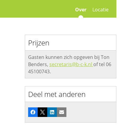
Over
Locatie
Prijzen
Gasten kunnen zich opgeven bij Ton
Benders,
secretaris@b-c-k.nl
of tel 06
45100743.
Deel met anderen
Facebook
X
LinkedIn
E-mail