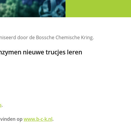
aniseerd door de Bossche Chemische Kring.
enzymen nieuwe trucjes leren
o
.
e vinden op
www.b-c-k.nl
.