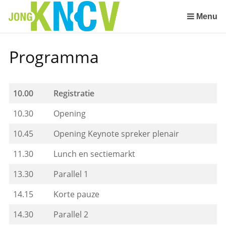
Sla
links
Menu
over
Spring
Programma
naar
de
inhoud
Spring
10.00
Registratie
naar
10.30
Opening
het
menu
10.45
Opening Keynote spreker plenair
11.30
Lunch en sectiemarkt
13.30
Parallel 1
14.15
Korte pauze
14.30
Parallel 2