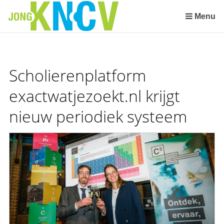
Sla
links
Menu
over
Spring
naar
de
Scholierenplatform
inhoud
Spring
exactwatjezoekt.nl krijgt
naar
nieuw periodiek systeem
het
menu