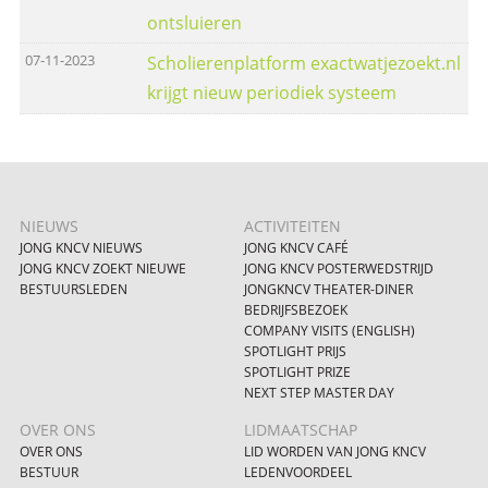
ontsluieren
07-11-2023
Scholierenplatform exactwatjezoekt.nl
krijgt nieuw periodiek systeem
NIEUWS
ACTIVITEITEN
JONG KNCV NIEUWS
JONG KNCV CAFÉ
JONG KNCV ZOEKT NIEUWE
JONG KNCV POSTERWEDSTRIJD
BESTUURSLEDEN
JONGKNCV THEATER-DINER
BEDRIJFSBEZOEK
COMPANY VISITS (ENGLISH)
SPOTLIGHT PRIJS
SPOTLIGHT PRIZE
NEXT STEP MASTER DAY
OVER ONS
LIDMAATSCHAP
OVER ONS
LID WORDEN VAN JONG KNCV
BESTUUR
LEDENVOORDEEL