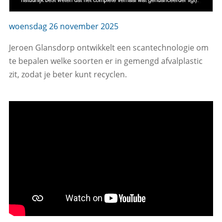
woensdag 26 november 2025
Jeroen Glansdorp ontwikkelt een scantechnologie om
te bepalen welke soorten er in gemengd afvalplastic
zit, zodat je beter kunt recyclen.