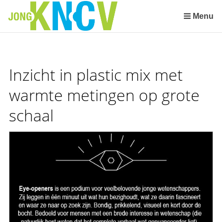
Sla
links
Menu
over
Spring
naar
de
Inzicht in plastic mix met
inhoud
Spring
warmte metingen op grote
naar
schaal
het
menu