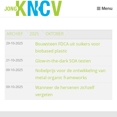
Sla
links
Menu
over
Spring
naar
ARCHIEF
2025
OKTOBER
de
inhoud
29-10-2025
Bouwsteen FDCA uit suikers voor
Spring
biobased plastic
naar
het
21-10-2025
Glow-in-the-dark SOA testen
menu
09-10-2025
Nobelprijs voor de ontwikkeling van
metal organic frameworks
09-10-2025
Wanneer de hersenen zichzelf
vergeten